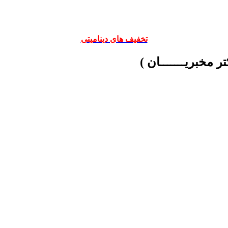
تخفیف های دینامیتی
ر مخبریـــــــان )