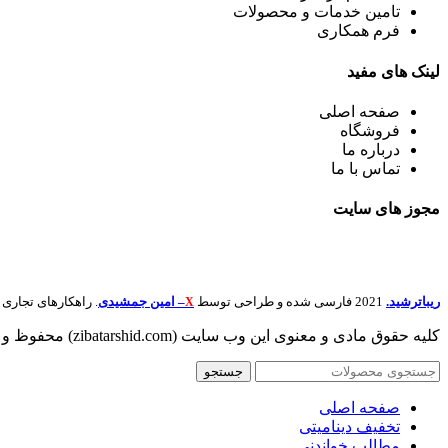
تامین خدمات و محصولات
فرم همکاری
لینک
های مفید
صفحه اصلی
فروشگاه
درباره ما
تماس با ما
مجوز های
سایت
ریباترشید.
2021 فارسی شده و طراحی توسط
– امین جمشیدی
. راهکارهای تجار
X
کلیه حقوق مادی و معنوی این وب سایت (zibatarshid.com) محفوظ و متعلق به
جستجو
صفحه اصلی
تخفیف دینامیتی
مطالب خواندنی