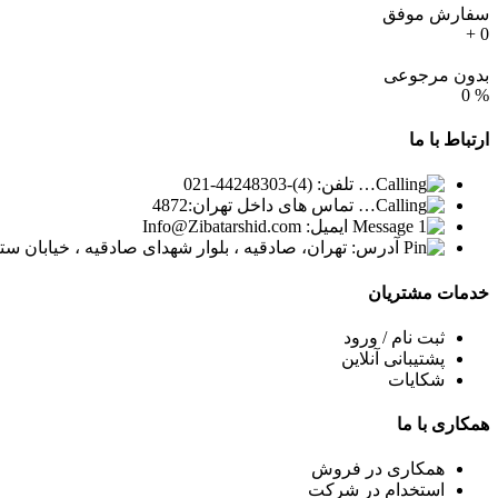
سفارش موفق
+
0
بدون مرجوعی
0
%
ارتباط
با ما
تلفن: (4)-44248303-021
تماس های داخل تهران:4872
ایمیل: Info@Zibatarshid.com
آدرس: تهران، صادقیه ، بلوار شهدای صادقیه ، خیابان ستارخان ، پلاک 1154 ، ساختمان 1008 
خدمات
مشتریان
ثبت نام / ورود
پشتیبانی آنلاین
شکایات
همکاری
با ما
همکاری در فروش
استخدام در شرکت