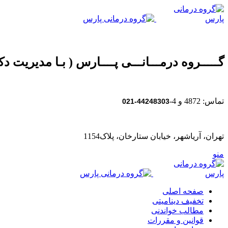
گـــــروه درمـــانـــی پــــارس ( بـا مدیریت دکت
تماس: 4872 و 4-
44248303-021
تهران، آریاشهر، خیابان ستارخان، پلاک1154
منو
صفحه اصلی
تخفیف دینامیتی
مطالب خواندنی
قوانین و مقررات