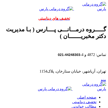
تخفیف های دینامیتی
گـــــروه درمـــانـــی پــــارس ( بـا مدیریت
دکتر مخبریـــــــان )
تماس: 4872 و 4-
44248303-021
تهران، آریاشهر، خیابان ستارخان، پلاک1154
منو
صفحه اصلی
تخفیف دینامیتی
مطالب خواندنی