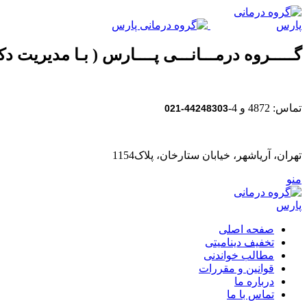
گـــــروه درمـــانـــی پــــارس ( بـا مدیریت دکت
تماس: 4872 و 4-
44248303-021
تهران، آریاشهر، خیابان ستارخان، پلاک1154
منو
صفحه اصلی
تخفیف دینامیتی
مطالب خواندنی
قوانین و مقررات
درباره ما
تماس با ما