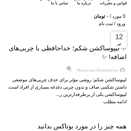
قوانین و مقررات
درباره ما
تماس با ما
0
مورد
/
۰
تومان
ورود / ثبت نام
20
16
12
خبر
تیر
اسفند
شهریور
✨ لیپوساکشن شکم؛ خداحافظی با چربی‌های
اضافه! ✨
۰
Mohamad Mokhberian
لیپوساکشن شکم: روشی مؤثر برای حذف چربی‌های موضعی
داشتن شکمی صاف و بدون چربی دغدغه بسیاری از افراد است.
لیپوساکشن یکی از پرطرفدارترین ر...
ادامه مطلب
خبر
همه چیز را در مورد بوتاکس بدانید