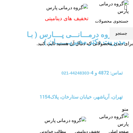
تخفیف های دینامیتی
گـــــروه درمـــانـــی پــــارس ( بـا
جستجو
مدیریت دکتر مخبریـــــــان )
برای دیدن محصولاتی که دنبال آن هستید تایپ کنید.
تماس: 4872 و 4-
44248303-021
تهران، آریاشهر، خیابان ستارخان، پلاک1154
منو
صفحه اصلی
تخفیف دینامیتی
مطالب خواندنی