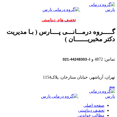
تخفیف های دینامیتی
گـــــروه درمـــانـــی پــــارس ( بـا مدیریت
دکتر مخبریـــــــان )
تماس: 4872 و 4-
44248303-021
تهران، آریاشهر، خیابان ستارخان، پلاک1154
منو
صفحه اصلی
تخفیف دینامیتی
مطالب خواندنی