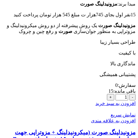
مبدا برند:
مزونیدلینگ صورت
15نفر اول بجای 745هزار ت مبلغ 545 هزار تومان پرداخت کنید
مزونیدلینگ صورت
یک روش پیشرفته از دو روش میکرونیدلینگ و
مزوتراپی به منظور جوان‌سازی
صورت
و رفع چین و چروک
طراحی بسیار زیبا
با کیفیت
ماندگاری بالا
پشتیبانی همیشگی
سفارش:
0
باقی مانده:
15
مزونیدلینگ
صورت
افزودن به سبد خرید
(میکرونیدلینگ
+
نمایش سریع
مزوتراپی
افزودن به علاقه مندی
جهت
جوانسازی
مزونیدلینگ صورت (میکرونیدلینگ + مزوتراپی جهت
صورت)خرید