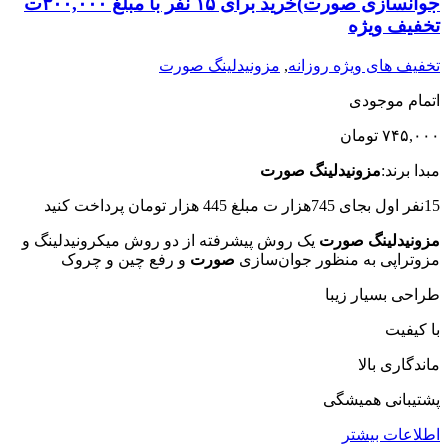
جوانسازی صورت)خرید برای ۱۵ نفر با مبلغ ۳۰۰,۰۰۰ت
برای
تخفیف ویژه
15
نفر
تخفیف های ویژه روزانه
,
مزونیدلینگ صورت
با
مبلغ
اتمام موجودی
200,000ت
تخفیف
۷۴۵,۰۰۰
تومان
ویژه
عدد
مبدا برند:
مزونیدلینگ صورت
15نفر اول بجای 745هزار ت مبلغ 445 هزار تومان پرداخت کنید
مزونیدلینگ صورت
یک روش پیشرفته از دو روش میکرونیدلینگ و
مزوتراپی به منظور جوان‌سازی
صورت
و رفع چین و چروک
طراحی بسیار زیبا
با کیفیت
ماندگاری بالا
پشتیبانی همیشگی
اطلاعات بیشتر