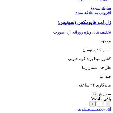
مستر
(تحت
نمایش سریع
لیسانس
افزودن به علاقه مندی
آمریکا)
عدد
ژل لب هایومکس (سوئیس)
تخفیف های ویژه روزانه
,
ژل صورت
موجود
۱,۲۹۰,۰۰۰
تومان
کشور مبدا برند:کره جنوبی
طراحی بسیار زیبا
ضد آب
ماندگاری ۲۴ ساعته
سفارش:
27
باقی مانده:
3
ژل
لب
افزودن به سبد خرید
هایومکس