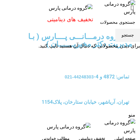
تخفیف های دینامیتی
گـــــروه درمـــانـــی پــــارس ( بـا
جستجو
مدیریت دکتر مخبریـــــــان )
برای دیدن محصولاتی که دنبال آن هستید تایپ کنید.
تماس: 4872 و 4-
44248303-021
تهران، آریاشهر، خیابان ستارخان، پلاک1154
منو
صفحه اصلی
تخفیف دینامیتی
مطالب خواندنی