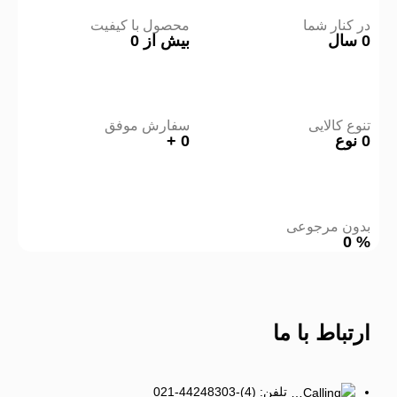
در کنار شما
محصول با کیفیت
0
سال
بیش از
0
تنوع کالایی
سفارش موفق
0
نوع
0
+
بدون مرجوعی
0
%
ارتباط
با ما
تلفن: (4)-44248303-021