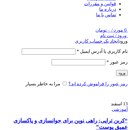
قوانین و مقررات
درباره ما
تماس با ما
0
مورد
/
۰
تومان
ورود / ثبت نام
ورود
ایجاد یک حساب کاربری
نام کاربری یا آدرس ایمیل
*
رمز عبور
*
ورود
رمز عبور را فراموش کرده اید؟
مرا به خاطر بسپار
13
اسفند
آموزشی
“کربن تراپی: راهی نوین برای جوانسازی و پاکسازی
عمیق پوست”