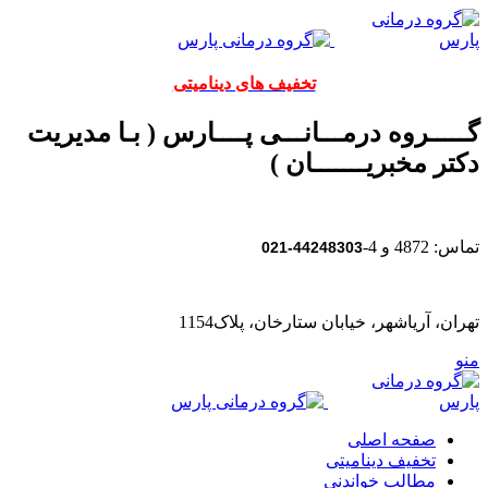
تخفیف های دینامیتی
گـــــروه درمـــانـــی پــــارس ( بـا مدیریت
دکتر مخبریـــــــان )
تماس: 4872 و 4-
44248303-021
تهران، آریاشهر، خیابان ستارخان، پلاک1154
منو
صفحه اصلی
تخفیف دینامیتی
مطالب خواندنی