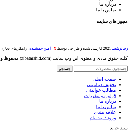
درباره ما
تماس با ما
مجوز های
سایت
ریباترشید.
2021 فارسی شده و طراحی توسط
– امین جمشیدی
. راهکارهای تجار
X
کلیه حقوق مادی و معنوی این وب سایت (zibatarshid.com) محفوظ و متعلق به
جستجو
صفحه اصلی
تخفیف دینامیتی
مطالب خواندنی
قوانین و مقررات
درباره ما
تماس با ما
علاقه مندی
ورود / ثبت نام
سبد خرید