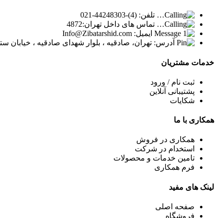
تلفن: (4)-44248303-021
تماس های داخل تهران:4872
ایمیل: Info@Zibatarshid.com
آدرس: تهران، صادقیه ، بلوار شهدای صادقیه ، خیابان ستارخان ، پلاک 1154 ، ساختمان 1008 
خدمات
مشتریان
ثبت نام / ورود
پشتیبانی آنلاین
شکایات
همکاری
با ما
همکاری در فروش
استخدام در شرکت
تامین خدمات و محصولات
فرم همکاری
لینک
های مفید
صفحه اصلی
فروشگاه