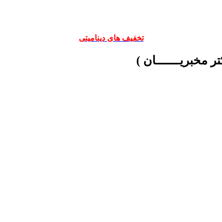
تخفیف های دینامیتی
ر مخبریـــــــان )