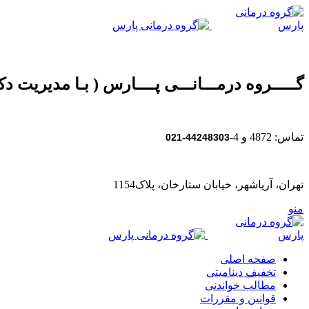
گـــــروه درمـــانـــی پــــارس ( بـا مدیریت دکت
تماس: 4872 و 4-
44248303-021
تهران، آریاشهر، خیابان ستارخان، پلاک1154
منو
صفحه اصلی
تخفیف دینامیتی
مطالب خواندنی
قوانین و مقررات