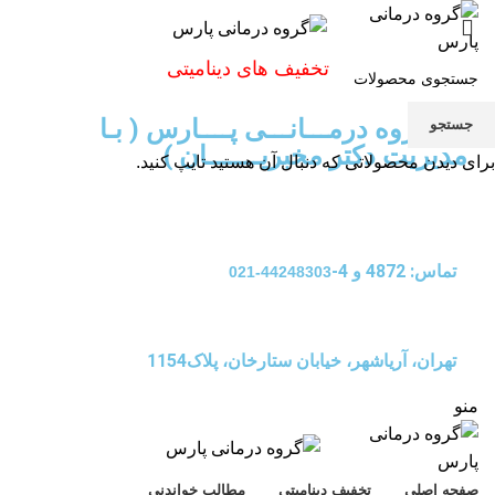
تخفیف های دینامیتی
گـــــروه درمـــانـــی پــــارس ( بـا
جستجو
مدیریت دکتر مخبریـــــــان )
برای دیدن محصولاتی که دنبال آن هستید تایپ کنید.
تماس: 4872 و 4-
44248303-021
تهران، آریاشهر، خیابان ستارخان، پلاک1154
منو
صفحه اصلی
تخفیف دینامیتی
مطالب خواندنی