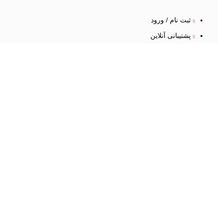
ثبت نام / ورود
پشتیبانی آنلاین
شکایات
همکاری
با ما
همکاری در فروش
استخدام در شرکت
تامین خدمات و محصولات
فرم همکاری
لینک
های مفید