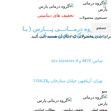
تخفیف های دینامیتی
گـــــروه درمـــانـــی پــــارس ( بـا
جستجو
مدیریت دکتر مخبریـــــــان )
برای دیدن محصولاتی که دنبال آن هستید تایپ کنید.
تماس: 4872 و 4-
44248303-021
تهران، آریاشهر، خیابان ستارخان، پلاک1154
منو
صفحه اصلی
تخفیف دینامیتی
مطالب خواندنی