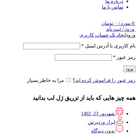
درباره ما
تماس با ما
0
مورد
/
۰
تومان
ورود / ثبت نام
ورود
ایجاد یک حساب کاربری
نام کاربری یا آدرس ایمیل
*
رمز عبور
*
ورود
رمز عبور را فراموش کرده اید؟
مرا به خاطر بسپار
همه چیز هایی که باید از تزریق ژل لب بدانید
شهریور 23, 1402
ابزار وردپرس
بدون دیدگاه