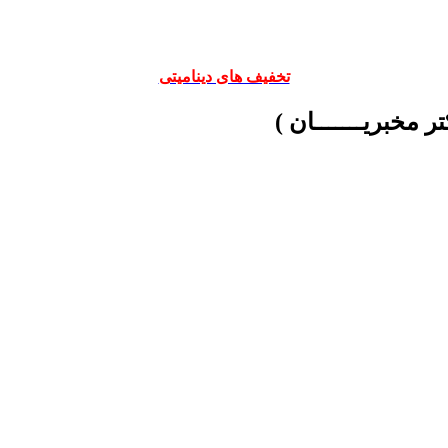
تخفیف های دینامیتی
ر مخبریـــــــان )