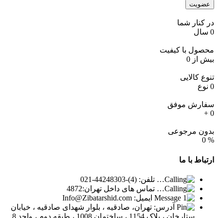
عضویت
در کنار شما
0
سال
محصول با کیفیت
بیش از
0
تنوع کالایی
0
نوع
سفارش موفق
+
0
بدون مرجوعی
0
%
ارتباط
با ما
تلفن: (4)-44248303-021
تماس های داخل تهران:4872
ایمیل: Info@Zibatarshid.com
آدرس: تهران، صادقیه ، بلوار شهدای صادقیه ، خیابان
ستارخان ، پلاک 1154 ، ساختمان 1008 ، طبقه دوم ، واحد 8