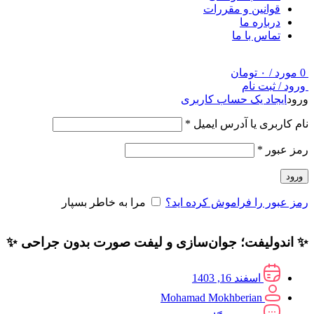
قوانین و مقررات
درباره ما
تماس با ما
0
مورد
/
۰
تومان
ورود / ثبت نام
ورود
ایجاد یک حساب کاربری
نام کاربری یا آدرس ایمیل
*
رمز عبور
*
ورود
رمز عبور را فراموش کرده اید؟
مرا به خاطر بسپار
✨ اندولیفت؛ جوان‌سازی و لیفت صورت بدون جراحی ✨
اسفند 16, 1403
Mohamad Mokhberian