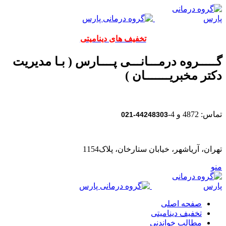
تخفیف های دینامیتی
گـــــروه درمـــانـــی پــــارس ( بـا مدیریت
دکتر مخبریـــــــان )
تماس: 4872 و 4-
44248303-021
تهران، آریاشهر، خیابان ستارخان، پلاک1154
منو
صفحه اصلی
تخفیف دینامیتی
مطالب خواندنی