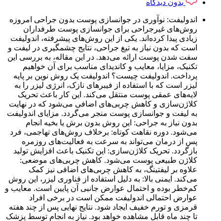
بدون دیدگاه
اندولیفت: نوآوری در جوانسازی پوست بدون جراحی امروزه
روش‌های غیرجراحی برای جوانسازی پوست طرفداران
زیادی پیدا کرده‌اند. یکی از این روش‌های پیشرفته، اندولیفت
است که بدون نیاز به تیغ جراحی، نتایج چشمگیری در لیفت و
سفت شدن پوست ارائه می‌دهد. در این مقاله، به بررسی این
تکنیک، مزایا، معایب و کاندیدای مناسب برای آن خواهیم
پرداخت. اندولیفت چیست؟ اندولیفت یک روش نوین بر پایه
لیزر است که با استفاده از فیبرهای نازک، انرژی لیزر را به
لایه‌های عمقی پوست منتقل می‌کند. این کار باعث تحریک
کلاژن‌سازی و کاهش چربی‌های اضافی می‌شود که در نهایت
به لیفت و جوانسازی پوست منجر می‌گردد. مزایای اندولیفت
بدون نیاز به جراحی: این روش بدون برش یا بخیه انجام
می‌شود. دوره نقاهت کوتاه: برخلاف روش‌های تهاجمی، فرد
پس از درمان می‌تواند به سرعت به فعالیت‌های روزمره
بازگردد. تحریک کلاژن‌سازی: این تکنیک باعث افزایش تولید
کلاژن طبیعی پوست می‌شود. کاهش چربی‌های موضعی:
علاوه بر لیفتینگ، به کاهش چربی‌های اضافی نیز کمک
می‌کند. ایمنی بالا: به دلیل استفاده از فناوری لیزر، این روش
کم‌خطر بوده و احتمال عوارض جانبی آن پایین است. معایب و
عوارض احتمالی اندولیفت ممکن است در برخی افراد
قرمزی و تورم خفیف ایجاد شود. نتایج نهایی پس از چند هفته
تا چند ماه قابل مشاهده خواهد بود. نیاز به انجام توسط پزشک