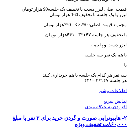
قیمت اصلی لیزر دست با تخفیف یک جلسه90 هزار تومان
لیزر پا یک جلسه با تخفیف 160 هزار تومان
مجموع قیمت اصلی: 250× 3 =750هزار تومان
با تخفیف هر جلسه ١۴٧*٣ =۴۴١هزار تومان
لیزر دست و پا نیمه
با هم یک نفر سه جلسه
یا
سه نفر هر کدام یک جلسه با هم خریداری کنند
هر جلسه ١۴٧*٣ =۴۴١
اطلاعات بیشتر
نمایش سریع
افزودن به علاقه مندی
۲- هایپوتراپی صورت و گردن خرید برای ۳ نفر با مبلغ
۸۶۰,۰۰۰ت تخفیف ویژه