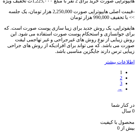
هایپوتراپی صورت خرید برای 2 نفر با مبلغ 1,225,۰۰۰ت تخفیف ویژه
یک
جلسه
-قیمت اصلی هایپوتراپی صورت 2,250,000 هزار تومان، یک جلسه
با
>> با تخفیف 990,000 هزار تومان
هم
خریداری
هایفوتراپی، یک روش جدید برای زیبا سازی پوست صورت است. که
کنند
برای جوانسازی و استحکام پوست صورت استفاده می شود. این
-
روش زیبایی از نوع روش های غیرجراحی و غیر تهاجمی لیفت
با
صورت می باشد. که می تواند برای افرادیکه از روش های جراحی
تخفیف
زیبایی ترس دارند جایگزین مناسبی باشد.
هر
جلسه
اطلاعات بیشتر
١٣٧*٢
=٢٧۴
1
عدد
2
3
→
در کنار شما
0
سال
محصول با کیفیت
بیش از
0