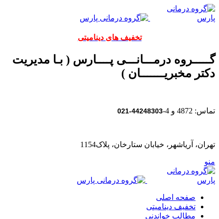
تخفیف های دینامیتی
گـــــروه درمـــانـــی پــــارس ( بـا مدیریت
دکتر مخبریـــــــان )
تماس: 4872 و 4-
44248303-021
تهران، آریاشهر، خیابان ستارخان، پلاک1154
منو
صفحه اصلی
تخفیف دینامیتی
مطالب خواندنی