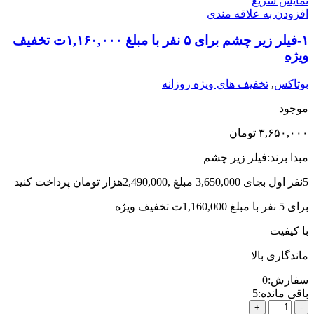
نمایش سریع
سی
افزودن به علاقه مندی
سی
خرید
۱-فیلر زیر چشم برای ۵ نفر با مبلغ ۱,۱۶۰,۰۰۰ت تخفیف
برای
ویژه
15
نفر
بوتاکس
,
تخفیف های ویژه روزانه
با
مبلغ
موجود
245,000ت
تخفیف
۳,۶۵۰,۰۰۰
تومان
ویژه
عدد
مبدا برند:فیلر زیر چشم
5نفر اول بجای 3,650,000 مبلغ ,2,490,000هزار تومان پرداخت کنید
برای 5 نفر با مبلغ 1,160,000ت تخفیف ویژه
با کیفیت
ماندگاری بالا
سفارش:
0
باقی مانده:
5
1-