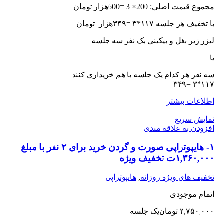
مجموع قیمت اصلی: 200× 3 =600هزار تومان
با تخفیف هر جلسه ١١٧*٣ =٣۴٩هزار تومان
لیزر زیر بغل و بیکینی یک نفر سه جلسه
یا
سه نفر هر کدام یک جلسه با هم خریداری کنند
١١٧*٣ =٣۴٩
اطلاعات بیشتر
نمایش سریع
افزودن به علاقه مندی
۱- هایپوتراپی صورت و گردن خرید برای ۲ نفر با مبلغ
۱,۳۶۰,۰۰۰ت تخفیف ویژه
تخفیف های ویژه روزانه
,
هایپوتراپی
اتمام موجودی
۲,۷۵۰,۰۰۰
تومان
یک جلسه