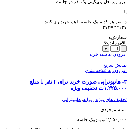
لیزر زیر بغل و بیکینی یک نفر دو جلسه
یا
دو نفر هر کدام یک جلسه با هم خریداری کنند
١٣٧*٢ =٢٧۴
سفارش:
5
باقی مانده:
5
3-
لیزر
افزودن به سبد خرید
زیر
بغل
نمایش سریع
و
افزودن به علاقه مندی
بیکینی
یک
۳- هایپوتراپی صورت خرید برای ۲ نفر با مبلغ
نفر
۱,۲۲۵,۰۰۰ت تخفیف ویژه
دو
جلسه
تخفیف های ویژه روزانه
,
هایپوتراپی
یا
دو
اتمام موجودی
نفر
هر
۲,۲۵۰,۰۰۰
تومان
یک جلسه
کدام