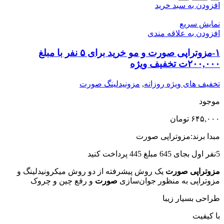
فیلر
افزودن به سبد خرید
زیر
چشم
نمایش سریع
برای
افزودن به علاقه مندی
5
نفر
۱-مزوتراپی صورت و مو خرید برای ۵ نفر با مبلغ
با
۲۰۰,۰۰۰ت تخفیف ویژه
مبلغ
1,160,000ت
تخفیف های ویژه روزانه
,
مزونیدلینگ صورت
تخفیف
ویژه
موجود
عدد
۶۴۵,۰۰۰
تومان
مبدا برند:مزوتراپی صورت
5نفر اول بجای 645 مبلغ 445 پرداخت کنید
مزوتراپی صورت
یک روش پیشرفته از دو روش میکرونیدلینگ و
مزوتراپی به منظور جوان‌سازی
صورت
و رفع چین و چروک
طراحی بسیار زیبا
با کیفیت