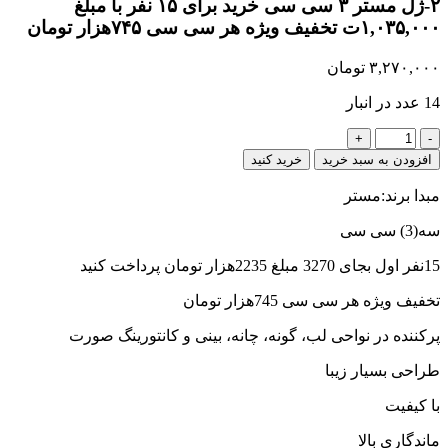
۲-ژل مستر ۳ سی سی خرید برای ۱۵ نفر با مبلغ
۱,۰۳۵,۰۰۰ت تخفیف ویژه هر سی سی ۷۴۵هزار تومان
۳,۲۷۰,۰۰۰
تومان
14 عدد در انبار
2-
ژل
افزودن به سبد خرید
خرید کنید
مستر
3
مبدا برند:مستر
سی
سی
سه(3) سی سی
خرید
15نفر اول بجای 3270 مبلغ 2235هزار تومان پرداخت کنید
برای
15
تخفیف ویژه هر سی سی 745هزار تومان
نفر
با
پرکننده در نواحی لب، گونه، چانه، بینی و کانتورینگ صورت
مبلغ
1,035,000ت
طراحی بسیار زیبا
تخفیف
ویژه
با کیفیت
هر
سی
ماندگاری بالا