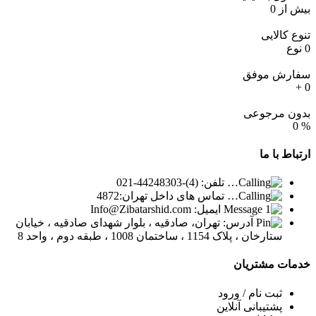
تخفیف
بیش از
0
هر
جلسه
تنوع کالایی
١٣٧*٢
0
نوع
=٢٧۴
عدد
سفارش موفق
+
0
بدون مرجوعی
0
%
ارتباط
با ما
تلفن: (4)-44248303-021
تماس های داخل تهران:4872
ایمیل: Info@Zibatarshid.com
آدرس: تهران، صادقیه ، بلوار شهدای صادقیه ، خیابان
ستارخان ، پلاک 1154 ، ساختمان 1008 ، طبقه دوم ، واحد 8
خدمات
مشتریان
ثبت نام / ورود
پشتیبانی آنلاین