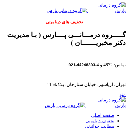
تخفیف های دینامیتی
گـــــروه درمـــانـــی پــــارس ( بـا مدیریت
دکتر مخبریـــــــان )
تماس: 4872 و 4-
44248303-021
تهران، آریاشهر، خیابان ستارخان، پلاک1154
منو
صفحه اصلی
تخفیف دینامیتی
مطالب خواندنی