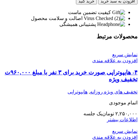
افزودن به سبد خرید
خرید کنید
مستر
3
کیفیت تضمین ماست
سی
اصالت و سلامت محصول
سی
پشتیبانی همیشگی
خرید
برای
محصولات مرتبط
15
نفر
با
نمایش سریع
مبلغ
افزودن به علاقه مندی
1,035,000ت
تخفیف
۴- هایپوتراپی صورت خرید برای ۳ نفر با مبلغ ۹۶۰,۰۰۰ت
ویژه
تخفیف ویژه
هر
سی
تخفیف های ویژه روزانه
,
هایپوتراپی
سی
745هزار
اتمام موجودی
تومان
عدد
۲,۲۵۰,۰۰۰
تومان
یک جلسه
اطلاعات بیشتر
نمایش سریع
افزودن به علاقه مندی