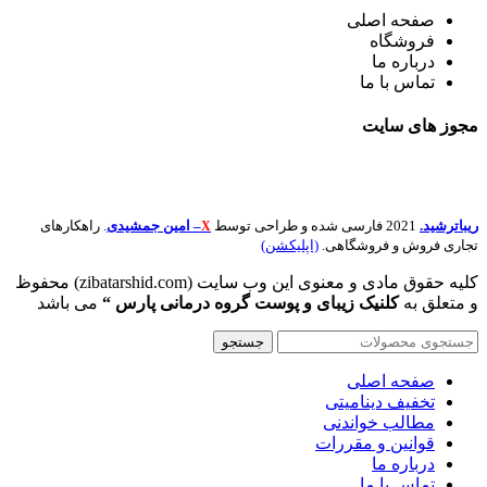
صفحه اصلی
فروشگاه
درباره ما
تماس با ما
مجوز های
سایت
ریباترشید.
2021 فارسی شده و طراحی توسط
– امین جمشیدی
. راهکارهای
X
تجاری فروش و فروشگاهی.
(اپلیکشن)
کلیه حقوق مادی و معنوی این وب سایت (zibatarshid.com) محفوظ
و متعلق به
کلنیک زیبای و پوست گروه درمانی پارس “
می باشد
جستجو
صفحه اصلی
تخفیف دینامیتی
مطالب خواندنی
قوانین و مقررات
درباره ما
تماس با ما