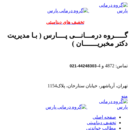
تخفیف های دینامیتی
گـــــروه درمـــانـــی پــــارس ( بـا مدیریت
دکتر مخبریـــــــان )
تماس: 4872 و 4-
44248303-021
تهران، آریاشهر، خیابان ستارخان، پلاک1154
منو
صفحه اصلی
تخفیف دینامیتی
مطالب خواندنی