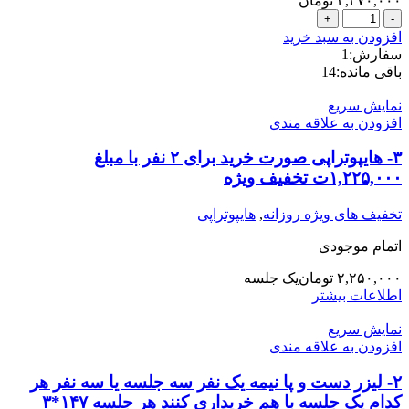
۳,۲۷۰,۰۰۰
تومان
2-
ژل
افزودن به سبد خرید
مستر
سفارش:
1
3
باقی مانده:
14
سی
سی
نمایش سریع
خرید
افزودن به علاقه مندی
برای
15
۳- هایپوتراپی صورت خرید برای ۲ نفر با مبلغ
نفر
۱,۲۲۵,۰۰۰ت تخفیف ویژه
با
مبلغ
تخفیف های ویژه روزانه
,
هایپوتراپی
1,035,000ت
تخفیف
اتمام موجودی
ویژه
هر
۲,۲۵۰,۰۰۰
تومان
یک جلسه
سی
اطلاعات بیشتر
سی
745هزار
نمایش سریع
تومان
افزودن به علاقه مندی
عدد
۲- لیزر دست و پا نیمه یک نفر سه جلسه یا سه نفر هر
کدام یک جلسه با هم خریداری کنند هر جلسه ١۴٧*٣