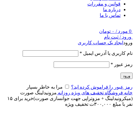
قوانین و مقررات
درباره ما
تماس با ما
0
مورد
/
۰
تومان
ورود / ثبت نام
ورود
ایجاد یک حساب کاربری
نام کاربری یا آدرس ایمیل
*
رمز عبور
*
ورود
رمز عبور را فراموش کرده اید؟
مرا به خاطر بسپار
خانه
فروشگاه
تخفیف های ویژه روزانه
مزونیدلینگ صورت
(میکرونیدلینگ + مزوتراپی جهت جوانسازی صورت)خرید برای ۱۵
نفر با مبلغ ۳۰۰,۰۰۰ت تخفیف ویژه