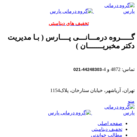
تخفیف های دینامیتی
گـــــروه درمـــانـــی پــــارس ( بـا مدیریت
دکتر مخبریـــــــان )
تماس: 4872 و 4-
44248303-021
تهران، آریاشهر، خیابان ستارخان، پلاک1154
منو
صفحه اصلی
تخفیف دینامیتی
مطالب خواندنی