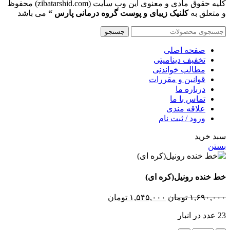
کلیه حقوق مادی و معنوی این وب سایت (zibatarshid.com) محفوظ
و متعلق به
کلنیک زیبای و پوست گروه درمانی پارس “
می باشد
جستجو
صفحه اصلی
تخفیف دینامیتی
مطالب خواندنی
قوانین و مقررات
درباره ما
تماس با ما
علاقه مندی
ورود / ثبت نام
سبد خرید
بستن
خط خنده رونیل(کره ای)
قیمت
قیمت
۱,۶۹۰,۰۰۰
تومان
۱,۵۴۵,۰۰۰
تومان
اصلی
فعلی
23 عدد در انبار
۱,۶۹۰,۰۰۰ تومان
۱,۵۴۵,۰۰۰ تومان
بود.
است.