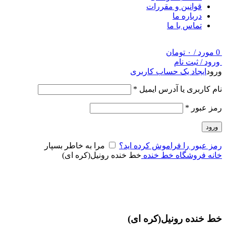
قوانین و مقررات
درباره ما
تماس با ما
0
مورد
/
۰
تومان
ورود / ثبت نام
ورود
ایجاد یک حساب کاربری
نام کاربری یا آدرس ایمیل
*
رمز عبور
*
ورود
رمز عبور را فراموش کرده اید؟
مرا به خاطر بسپار
خانه
فروشگاه
خط خنده
خط خنده رونیل(کره ای)
-9%
برای بزرگنمایی کلیک کنید
خط خنده رونیل(کره ای)