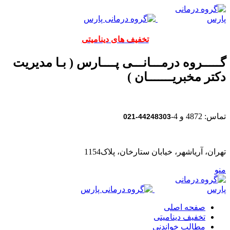
تخفیف های دینامیتی
گـــــروه درمـــانـــی پــــارس ( بـا مدیریت
دکتر مخبریـــــــان )
تماس: 4872 و 4-
44248303-021
تهران، آریاشهر، خیابان ستارخان، پلاک1154
منو
صفحه اصلی
تخفیف دینامیتی
مطالب خواندنی