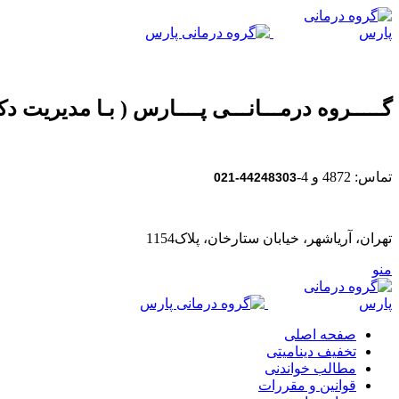
گـــــروه درمـــانـــی پــــارس ( بـا مدیریت دکت
تماس: 4872 و 4-
44248303-021
تهران، آریاشهر، خیابان ستارخان، پلاک1154
منو
صفحه اصلی
تخفیف دینامیتی
مطالب خواندنی
قوانین و مقررات