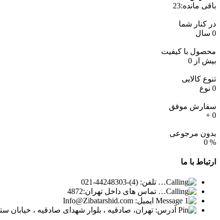
ای)
باقی مانده:
23
عدد
در کنار شما
0
سال
محصول با کیفیت
بیش از
0
تنوع کالایی
0
نوع
سفارش موفق
+
0
بدون مرجوعی
0
%
ارتباط
با ما
تلفن: (4)-44248303-021
تماس های داخل تهران:4872
ایمیل: Info@Zibatarshid.com
آدرس: تهران، صادقیه ، بلوار شهدای صادقیه ، خیابان ستارخان ، پلاک 1154 ، ساختمان 1008 