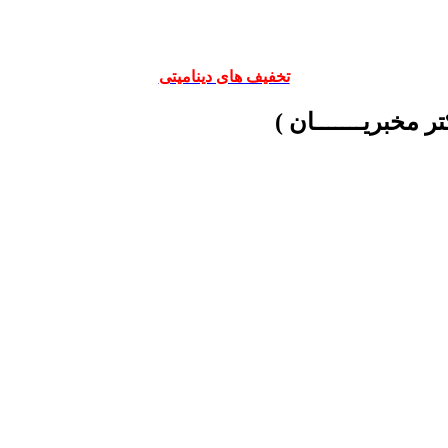
تخفیف های دینامیتی
ر مخبریـــــــان )