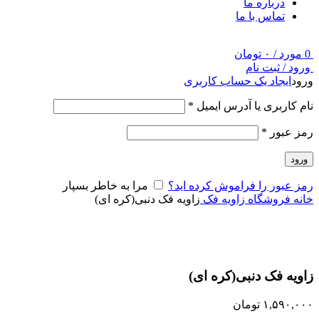
درباره ما
تماس با ما
0
مورد
/
۰
تومان
ورود / ثبت نام
ورود
ایجاد یک حساب کاربری
نام کاربری یا آدرس ایمیل
*
رمز عبور
*
ورود
رمز عبور را فراموش کرده اید؟
مرا به خاطر بسپار
خانه
فروشگاه
زاویه فک
زاویه فک دنبی(کره ای)
برای بزرگنمایی کلیک کنید
زاویه فک دنبی(کره ای)
۱,۵۹۰,۰۰۰
تومان