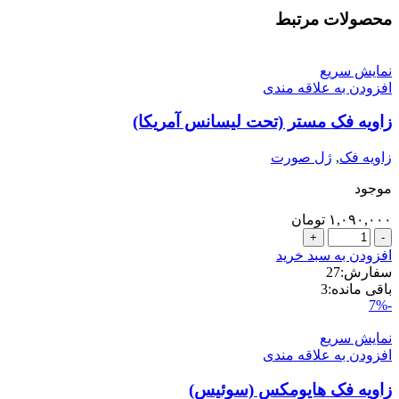
محصولات مرتبط
نمایش سریع
افزودن به علاقه مندی
زاویه فک مستر (تحت لیسانس آمریکا)
زاویه فک
,
ژل صورت
موجود
۱,۰۹۰,۰۰۰
تومان
زاویه
فک
افزودن به سبد خرید
مستر
سفارش:
27
(تحت
باقی مانده:
3
لیسانس
-7%
آمریکا)
عدد
نمایش سریع
افزودن به علاقه مندی
زاویه فک هایومکس (سوئیس)