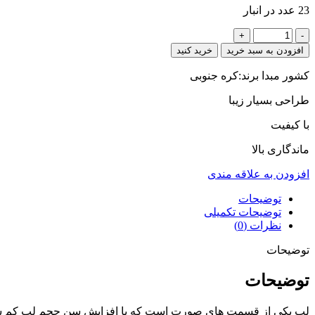
23 عدد در انبار
زاویه
فک
افزودن به سبد خرید
خرید کنید
دنبی(کره
ای)
کشور مبدا برند:کره جنوبی
عدد
طراحی بسیار زیبا
با کیفیت
ماندگاری بالا
افزودن به علاقه مندی
توضیحات
توضیحات تکمیلی
نظرات (0)
توضیحات
توضیحات
لب یکی از قسمت های صورت است که با افزایش سن حجم لب کم شده ،