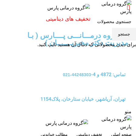
تخفیف های دینامیتی
گـــــروه درمـــانـــی پــــارس ( بـا
جستجو
مدیریت دکتر مخبریـــــــان )
برای دیدن محصولاتی که دنبال آن هستید تایپ کنید.
تماس: 4872 و 4-
44248303-021
تهران، آریاشهر، خیابان ستارخان، پلاک1154
منو
صفحه اصلی
تخفیف دینامیتی
مطالب خواندنی