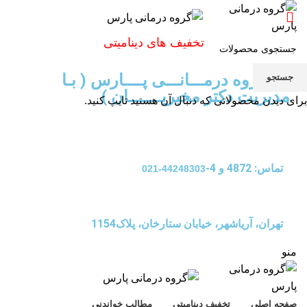
تخفیف های دینامیتی
گـــــروه درمـــانـــی پــــارس ( بـا
جستجو
مدیریت دکتر مخبریـــــــان )
برای دیدن محصولاتی که دنبال آن هستید تایپ کنید.
تماس: 4872 و 4-
44248303-021
تهران، آریاشهر، خیابان ستارخان، پلاک1154
منو
صفحه اصلی
تخفیف دینامیتی
مطالب خواندنی