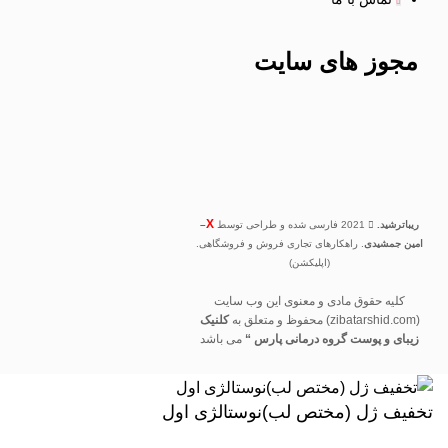
مجوز های
سایت
X
ریباترشید.
2021 فارسی شده و طراحی توسط
–
امین جمشیدی
. راهکارهای تجاری فروش و فروشگاهی.
(اپلیکشن)
کلیه حقوق مادی و معنوی این وب سایت
(zibatarshid.com) محفوظ و متعلق به
کلنیک
زیبای و پوست گروه درمانی پارس “
می باشد
تخفیف ژل (مختص لب)نوستالژی اول