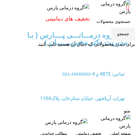
تخفیف های دینامیتی
گـــــروه درمـــانـــی پــــارس ( بـا
جستجو
مدیریت دکتر مخبریـــــــان )
برای دیدن محصولاتی که دنبال آن هستید تایپ کنید.
تماس: 4872 و 4-
44248303-021
تهران، آریاشهر، خیابان ستارخان، پلاک1154
منو
صفحه اصلی
تخفیف دینامیتی
مطالب خواندنی