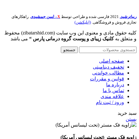
ریباترشید.
2021 فارسی شده و طراحی توسط
– امین جمشیدی
. راهکارهای
X
تجاری فروش و فروشگاهی.
(اپلیکشن)
کلیه حقوق مادی و معنوی این وب سایت (zibatarshid.com) محفوظ
و متعلق به
کلنیک زیبای و پوست گروه درمانی پارس “
می باشد
جستجو
صفحه اصلی
تخفیف دینامیتی
مطالب خواندنی
قوانین و مقررات
درباره ما
تماس با ما
علاقه مندی
ورود / ثبت نام
سبد خرید
بستن
زاویه فک مستر (تحت لیسانس آمریکا)