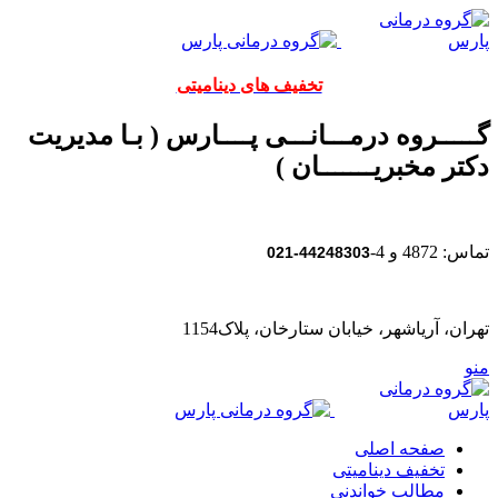
تخفیف های دینامیتی
گـــــروه درمـــانـــی پــــارس ( بـا مدیریت
دکتر مخبریـــــــان )
تماس: 4872 و 4-
44248303-021
تهران، آریاشهر، خیابان ستارخان، پلاک1154
منو
صفحه اصلی
تخفیف دینامیتی
مطالب خواندنی