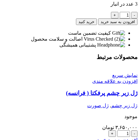
3 عدد در انبار
زاویه
فک
افزودن به سبد خرید
خرید کنید
مستر
(تحت
کیفیت تضمین ماست
لیسانس
اصالت و سلامت محصول
آمریکا)
پشتیبانی همیشگی
عدد
محصولات مرتبط
نمایش سریع
افزودن به علاقه مندی
ژل زیر چشم پرفکتا ( فرانسه)
ژل زیر چشم
,
ژل صورت
موجود
۳,۶۵۰,۰۰۰
تومان
ژل
زیر
افزودن به سبد خرید