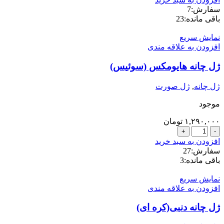
چشم
سفارش:
7
پرفکتا
باقی مانده:
23
(
فرانسه)
نمایش سریع
عدد
افزودن به علاقه مندی
ژل چانه هایومکس (سوئیس)
ژل چانه
,
ژل صورت
موجود
۱,۲۹۰,۰۰۰
تومان
ژل
چانه
افزودن به سبد خرید
هایومکس
سفارش:
27
(سوئیس)
باقی مانده:
3
عدد
نمایش سریع
افزودن به علاقه مندی
ژل چانه دنبی(کره ای)