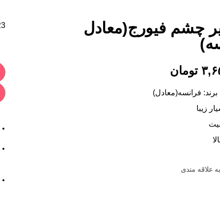
ر چشم فیورج(معادل
23 عدد در
ه)
۳,۶
تومان
برند: فرانسه(معادل)
ر زیبا
یت
لا
ه علاقه مندی