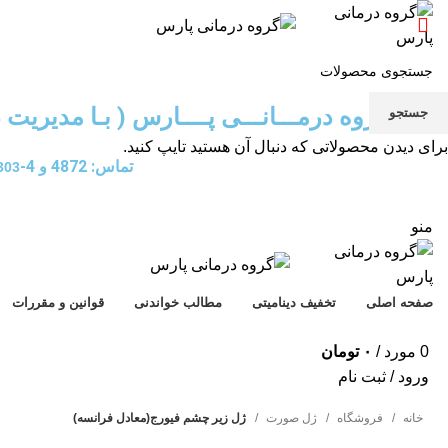
گـــــروه درمـــانـــی پــــارس ( بـا مدیریت د
جستجو
برای دیدن محصولاتی که دنبال آن هستید تایپ کنید.
تماس: 4872 و 4-
-021
منو
صفحه اصلی
تخفیف دینامیتی
مطالب خواندنی
قوانین و مقررات
0
مورد
/
۰
تومان
ورود / ثبت نام
خانه
فروشگاه
ژل صورت
ژل زیر چشم فیورج(معادل فرانسه)