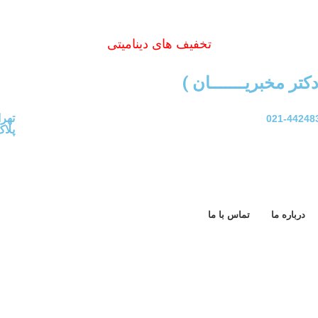
تخفیف های دینامیتی
کتر مخبریـــــــان )
تهرا
44248303
پلاک54
درباره ما
تماس با ما