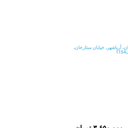
ن، آریاشهر، خیابان ستارخان،
11
۳,۶۵۰,۰۰۰
تومان