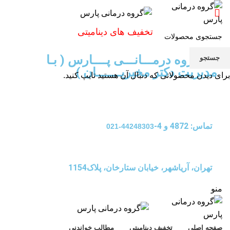
تخفیف های دینامیتی
گـــــروه درمـــانـــی پــــارس ( بـا
جستجو
مدیریت دکتر مخبریـــــــان )
برای دیدن محصولاتی که دنبال آن هستید تایپ کنید.
تماس: 4872 و 4-
44248303-021
تهران، آریاشهر، خیابان ستارخان، پلاک1154
منو
صفحه اصلی
تخفیف دینامیتی
مطالب خواندنی