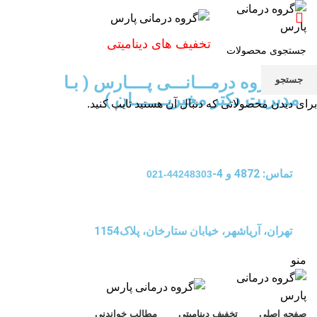
تخفیف های دینامیتی
گـــــروه درمـــانـــی پــــارس ( بـا
جستجو
مدیریت دکتر مخبریـــــــان )
برای دیدن محصولاتی که دنبال آن هستید تایپ کنید.
تماس: 4872 و 4-
44248303-021
تهران، آریاشهر، خیابان ستارخان، پلاک1154
منو
صفحه اصلی
تخفیف دینامیتی
مطالب خواندنی