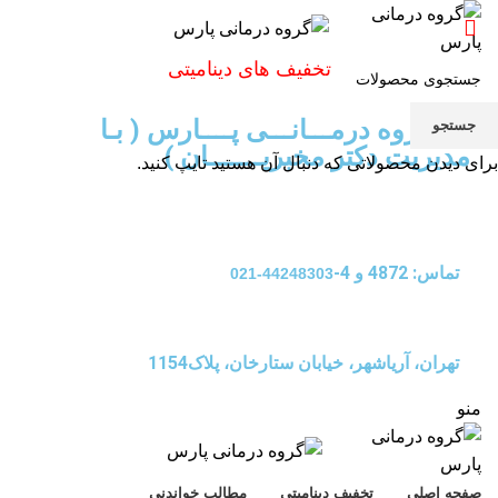
تخفیف های دینامیتی
گـــــروه درمـــانـــی پــــارس ( بـا
جستجو
مدیریت دکتر مخبریـــــــان )
برای دیدن محصولاتی که دنبال آن هستید تایپ کنید.
تماس: 4872 و 4-
44248303-021
تهران، آریاشهر، خیابان ستارخان، پلاک1154
منو
صفحه اصلی
تخفیف دینامیتی
مطالب خواندنی