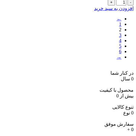
بوتاکس
درماتوکس
افزودن به سبد خرید
عدد
←
1
2
3
4
5
6
→
در کنار شما
0
سال
محصول با کیفیت
بیش از
0
تنوع کالایی
0
نوع
سفارش موفق
+
0