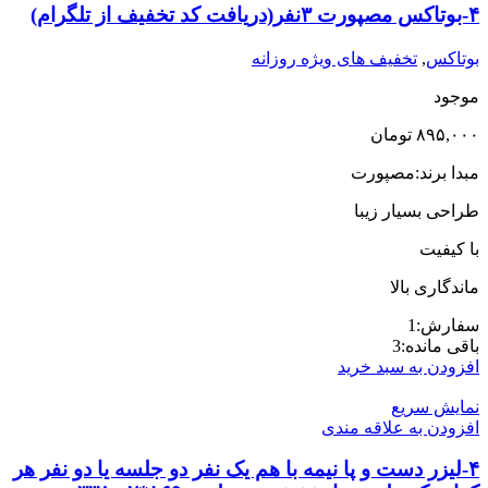
نفر
۴-بوتاکس مصپورت ۳نفر(دریافت کد تخفیف از تلگرام)
با
مبلغ
بوتاکس
,
تخفیف های ویژه روزانه
250,000ت
تخفیف
موجود
ویژه
عدد
۸۹۵,۰۰۰
تومان
مبدا برند:مصپورت
طراحی بسیار زیبا
با کیفیت
ماندگاری بالا
سفارش:
1
باقی مانده:
3
افزودن به سبد خرید
نمایش سریع
افزودن به علاقه مندی
۴-لیزر دست و پا نیمه با هم یک نفر دو جلسه یا دو نفر هر