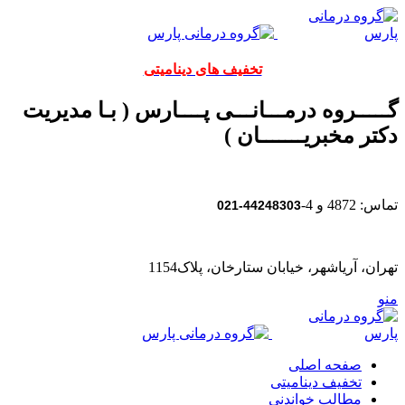
تخفیف های دینامیتی
گـــــروه درمـــانـــی پــــارس ( بـا مدیریت
دکتر مخبریـــــــان )
تماس: 4872 و 4-
44248303-021
تهران، آریاشهر، خیابان ستارخان، پلاک1154
منو
صفحه اصلی
تخفیف دینامیتی
مطالب خواندنی