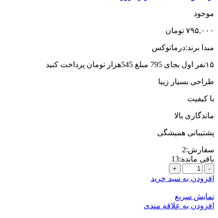
موجود
۷۹۵,۰۰۰
تومان
مبدا برند:درماتوکس
١۵نفر اول بجای 795 مبلغ 545هزار تومان پرداخت کنید
طراحی بسیار زیبا
با کیفیت
ماندگاری بالا
پشتیبانی همیشگی
سفارش:
2
باقی مانده:
13
4-
بوتاکس
افزودن به سبد خرید
درماتوکس
خرید
نمایش سریع
برای
افزودن به علاقه مندی
15