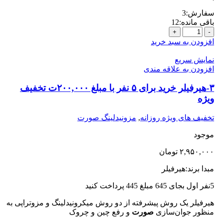
سفارش:
3
باقی مانده:
12
3-
بوتاکس
افزودن به سبد خرید
مصپورت
خرید
نمایش سریع
برای
افزودن به علاقه مندی
15
نفر
۳-هیرفیلر خرید برای ۵ نفر با مبلغ ۲۰۰,۰۰۰ت تخفیف
با
ویژه
مبلغ
250,000ت
تخفیف های ویژه روزانه
,
مزونیدلینگ صورت
تخفیف
ویژه
موجود
عدد
۲,۹۵۰,۰۰۰
تومان
مبدا برند:هیرفیلر
5نفر اول بجای 645 مبلغ 445 پرداخت کنید
هیرفیلر یک روش پیشرفته از دو روش میکرونیدلینگ و مزوتراپی به
منظور جوان‌سازی
صورت
و رفع چین و چروک