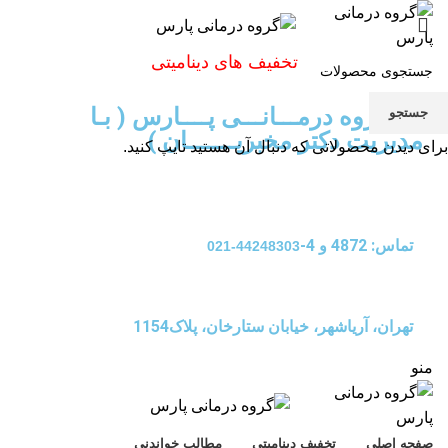
تخفیف های دینامیتی
گـــــروه درمـــانـــی پــــارس ( بـا
جستجو
مدیریت دکتر مخبریـــــــان )
برای دیدن محصولاتی که دنبال آن هستید تایپ کنید.
تماس: 4872 و 4-
44248303-021
تهران، آریاشهر، خیابان ستارخان، پلاک1154
منو
صفحه اصلی
تخفیف دینامیتی
مطالب خواندنی